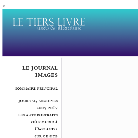
<
le journal
images
sommaire principal
journal, archives
2005-2017
les autoportraits
où mourir à
Oakland ?
sur ce site