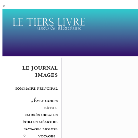
<
le journal
images
sommaire principal
#Évry corps
béton
carrés urbains
écrans mémoire
paysages monde
voyages |