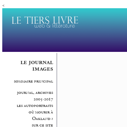
<
le journal
images
sommaire principal
journal, archives
2005-2017
les autoportraits
où mourir à
Oakland ?
sur ce site