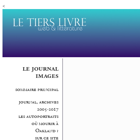
<
le journal
images
sommaire principal
journal, archives
2005-2017
les autoportraits
où mourir à
Oakland ?
sur ce site