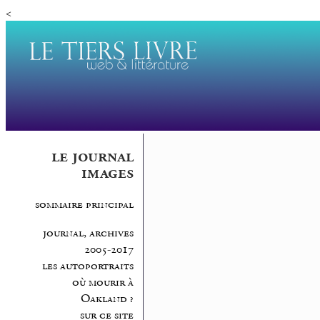
<
le journal
images
sommaire principal
journal, archives
2005-2017
les autoportraits
où mourir à
Oakland ?
sur ce site