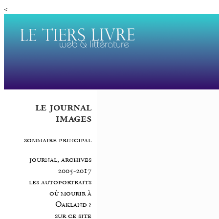
<
le journal
images
sommaire principal
journal, archives
2005-2017
les autoportraits
où mourir à
Oakland ?
sur ce site