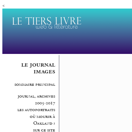
<
le journal
images
sommaire principal
journal, archives
2005-2017
les autoportraits
où mourir à
Oakland ?
sur ce site