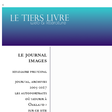
<
le journal
images
sommaire principal
journal, archives
2005-2017
les autoportraits
où mourir à
Oakland ?
sur ce site