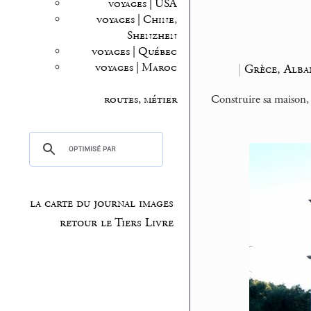
voyages | USA
voyages | Chine,
Shenzhen
voyages | Québec
voyages | Maroc
|
Grèce, Alba
Construire sa maison,
routes, métier
la carte du journal images
retour le Tiers Livre