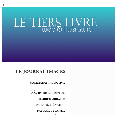
<
le journal images
sommaire principal
#Évry corps béton
carrés urbains
écrans mémoire
paysages monde