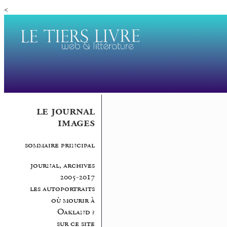
<
le journal
images
sommaire principal
journal, archives
2005-2017
les autoportraits
où mourir à
Oakland ?
sur ce site