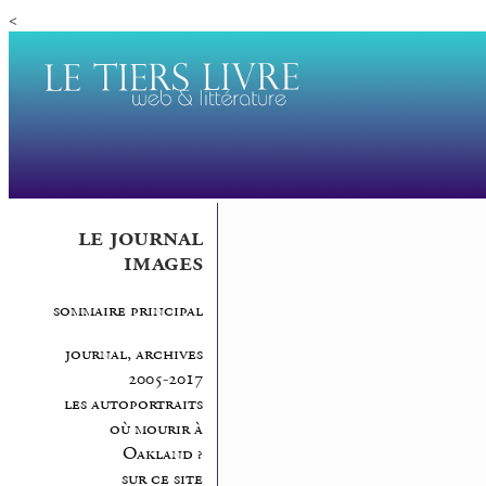
<
le journal
images
sommaire principal
journal, archives
2005-2017
les autoportraits
où mourir à
Oakland ?
sur ce site