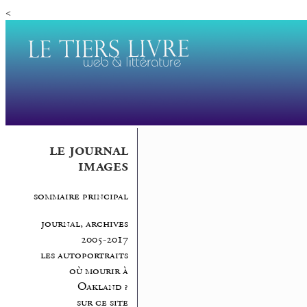
<
le journal
images
sommaire principal
journal, archives
2005-2017
les autoportraits
où mourir à
Oakland ?
sur ce site