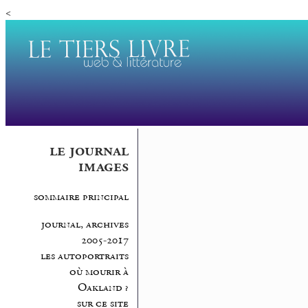
<
le journal
images
sommaire principal
journal, archives
2005-2017
les autoportraits
où mourir à
Oakland ?
sur ce site