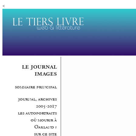
<
le journal
images
sommaire principal
journal, archives
2005-2017
les autoportraits
où mourir à
Oakland ?
sur ce site