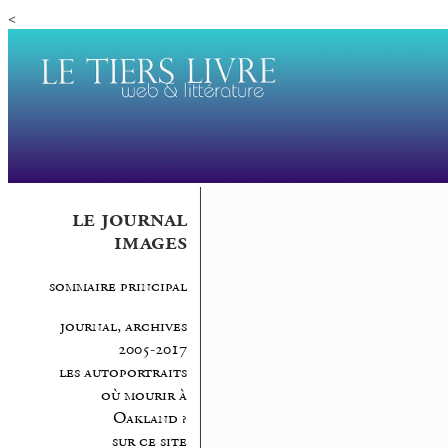
<
le journal
images
sommaire principal
journal, archives
2005-2017
les autoportraits
où mourir à
Oakland ?
sur ce site