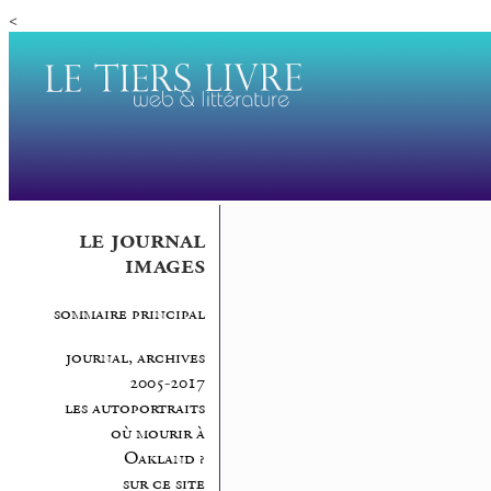
<
le journal
images
sommaire principal
journal, archives
2005-2017
les autoportraits
où mourir à
Oakland ?
sur ce site