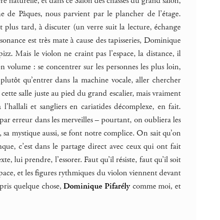
re naturelle, et dans ce Salon des chasses du grand salon,
he de Pâques, nous parvient par le plancher de l’étage.
 plus tard, à discuter (un verre suit la lecture, échange
résonance est très mate à cause des tapisseries, Dominique
z. Mais le violon ne craint pas l’espace, la distance, il
n volume : se concentrer sur les personnes les plus loin,
plutôt qu’entrer dans la machine vocale, aller chercher
i cette salle juste au pied du grand escalier, mais vraiment
’hallali et sangliers en cariatides décomplexe, en fait.
par erreur dans les merveilles – pourtant, on oubliera les
eu, sa mystique aussi, se font notre complice. On sait qu’on
que, c’est dans le partage direct avec ceux qui ont fait
te, lui prendre, l’essorer. Faut qu’il résiste, faut qu’il soit
space, et les figures rythmiques du violon viennent devant
ppris quelque chose,
Dominique Pifarély
comme moi, et