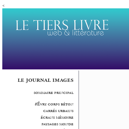
<
le journal images
sommaire principal
#Évry corps béton
carrés urbains
écrans mémoire
paysages monde