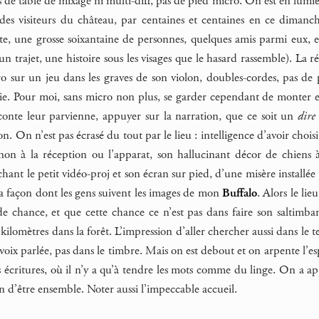
as de table de mixage ni multi-diff, pas de pied micro. On est en lumiè
 des visiteurs du château, par centaines et centaines en ce dimanc
te, une grosse soixantaine de personnes, quelques amis parmi eux, et
n trajet, une histoire sous les visages que le hasard rassemble). La 
 sur un jeu dans les graves de son violon, doubles-cordes, pas de piz
voie. Pour moi, sans micro non plus, se garder cependant de monter e
conte leur parvienne, appuyer sur la narration, que ce soit un
dire
n. On n’est pas écrasé du tout par le lieu : intelligence d’avoir chois
non à la réception ou l’apparat, son hallucinant décor de chiens à l
hant le petit vidéo-proj et son écran sur pied, d’une misère installée 
s la façon dont les gens suivent les images de mon
Buffalo
. Alors le li
e chance, et que cette chance ce n’est pas dans faire son saltimban
s kilomètres dans la forêt. L’impression d’aller chercher aussi dans le tex
 voix parlée, pas dans le timbre. Mais on est debout et on arpente l’e
es écritures, où il n’y a qu’à tendre les mots comme du linge. On a a
 d’être ensemble. Noter aussi l’impeccable accueil.