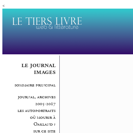
<
le journal
images
sommaire principal
journal, archives
2005-2017
les autoportraits
où mourir à
Oakland ?
sur ce site