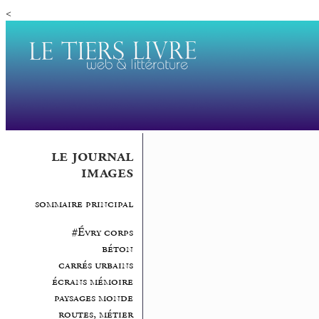
<
le journal
images
sommaire principal
#Évry corps
béton
carrés urbains
écrans mémoire
paysages monde
routes, métier