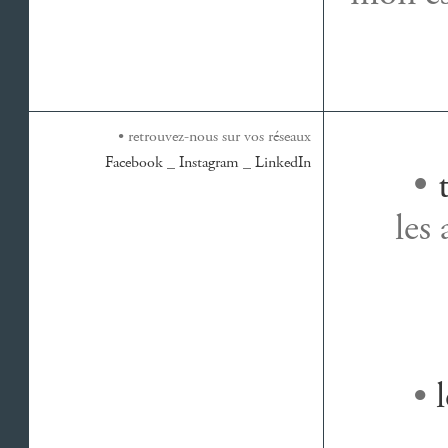
• retrouvez-nous sur vos réseaux
Facebook
_
Instagram
_
LinkedIn
•
les 
•