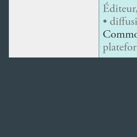
Éditeur
• diffu
Commo
platefo