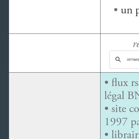
•
un 
r
• flux r
légal B
• site 
1997 p
• librai