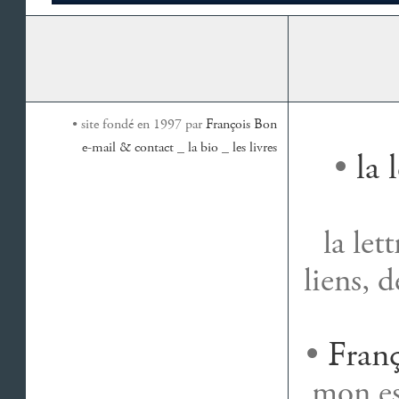
• site fondé en 1997 par
François Bon
e-mail & contact
_
la bio
_
les livres
•
la 
la let
liens, 
•
Franç
mon es