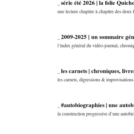
série été 2026 | la folie Quich
_
une lecture chapitre à chapitre des deux 
2009-2025 | un sommaire géné
_
l’index général du vidéo-journal, chroni
les carnets | chroniques, livr
_
les carnets, digressions & improvisation
#autobiographies | une auto
_
la construction progressive d’une autobio