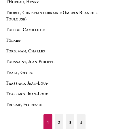
THoreau, Henry
Thorel, Christian (librairie Ombres Blanches,
Toulouse)
Toledo, Camille de
Tolkien
Tordjman, Charles
Toussaint, Jean-Philippe
Trakl, Georg
Trassard, Jean-Loup
Trassard, Jean-Loup
Trocmé, Florence
1
2
3
4