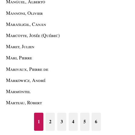
Manguel, Alberto
Mannoni, Olivier
Marasligil, Canan
Marcotte, Josée (Québec)
Maret, Julien
Mari, Pierre
Marivaux, Pierre de
Markowicz, André
Marmontel
Marteau, Robert
1
2
3
4
5
6