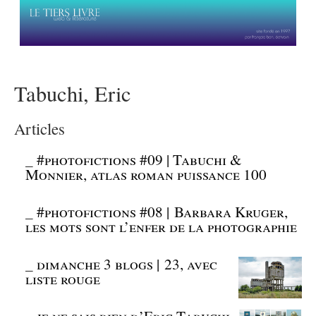
Tabuchi, Eric
Articles
_
#photofictions #09 | Tabuchi &
Monnier, atlas roman puissance 100
_
#photofictions #08 | Barbara Kruger,
les mots sont l’enfer de la photographie
_
dimanche 3 blogs | 23, avec
liste rouge
_
je ne sais rien d’Eric Tabuchi