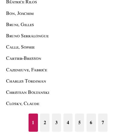
Béatrice Rilos
Bon, Joachim
Bruni, Gilles
Bruno Serralongue
Calle, Sophie
Cartier-Bresson
Cazeneuve, Fabrice
Charles Tordjman
Christian Boltanski
Closky, Claude
1
2
3
4
5
6
7