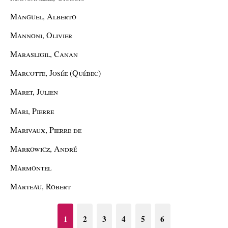
Manguel, Alberto
Mannoni, Olivier
Marasligil, Canan
Marcotte, Josée (Québec)
Maret, Julien
Mari, Pierre
Marivaux, Pierre de
Markowicz, André
Marmontel
Marteau, Robert
1
2
3
4
5
6