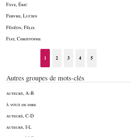
Faye, Éric
Febvre, Lucien
Fénéon, Félix
Fiat, Christophe
1
2
3
4
5
Autres groupes de mots-clés
auteurs, A-B
à vous de dire
auteurs, C-D
auteurs, I-L