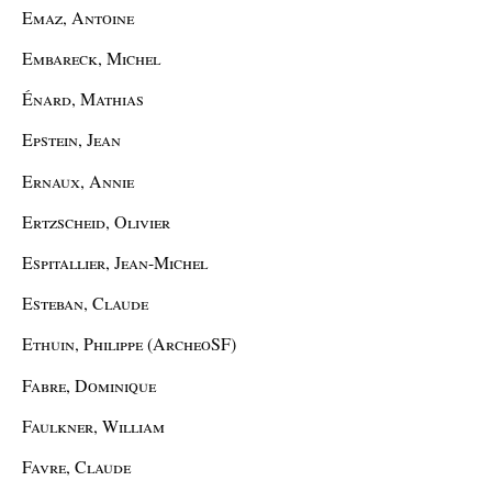
Emaz, Antoine
Embareck, Michel
Énard, Mathias
Epstein, Jean
Ernaux, Annie
Ertzscheid, Olivier
Espitallier, Jean-Michel
Esteban, Claude
Ethuin, Philippe (ArcheoSF)
Fabre, Dominique
Faulkner, William
Favre, Claude