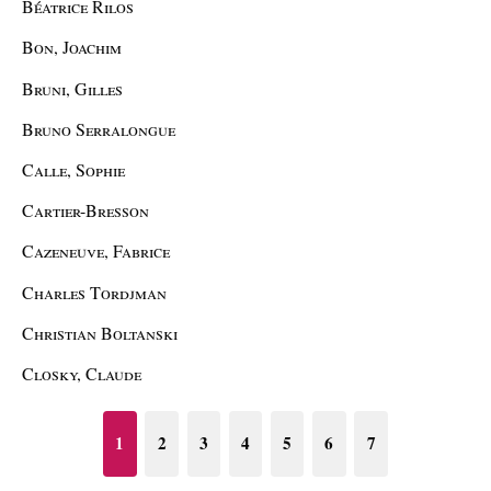
Béatrice Rilos
Bon, Joachim
Bruni, Gilles
Bruno Serralongue
Calle, Sophie
Cartier-Bresson
Cazeneuve, Fabrice
Charles Tordjman
Christian Boltanski
Closky, Claude
1
2
3
4
5
6
7