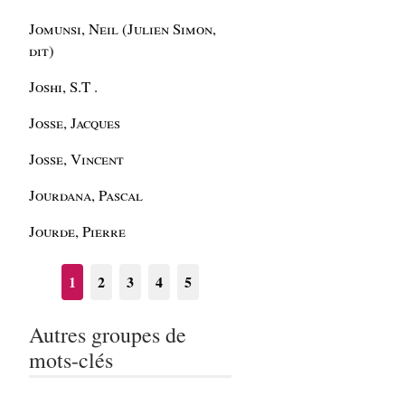
Jomunsi, Neil (Julien Simon,
dit)
Joshi, S.T .
Josse, Jacques
Josse, Vincent
Jourdana, Pascal
Jourde, Pierre
1
2
3
4
5
Autres groupes de
mots-clés