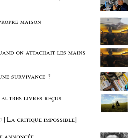
 propre maison
uand on attachait les mains
 une survivance ?
t autres livres reçus
| La critique impossible]
e annoncée