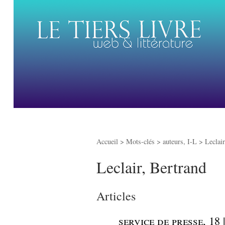
Accueil
> Mots-clés > auteurs, I-L >
Leclair
Leclair, Bertrand
Articles
_
service de presse, 18