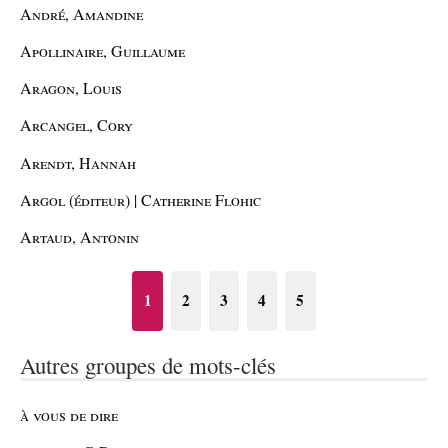
André, Amandine
Apollinaire, Guillaume
Aragon, Louis
Arcangel, Cory
Arendt, Hannah
Argol (éditeur) | Catherine Flohic
Artaud, Antonin
1
2
3
4
5
Autres groupes de mots-clés
à vous de dire