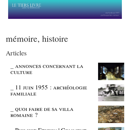
mémoire, histoire
Articles
_
annonces concernant la
culture
_
11 juin 1955 : archéologie
familiale
_
quoi faire de sa villa
romaine ?
_
Philippe Ethuin | Comment