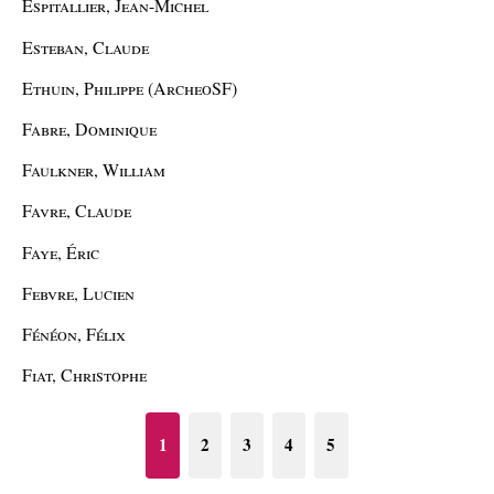
Espitallier, Jean-Michel
Esteban, Claude
Ethuin, Philippe (ArcheoSF)
Fabre, Dominique
Faulkner, William
Favre, Claude
Faye, Éric
Febvre, Lucien
Fénéon, Félix
Fiat, Christophe
1
2
3
4
5