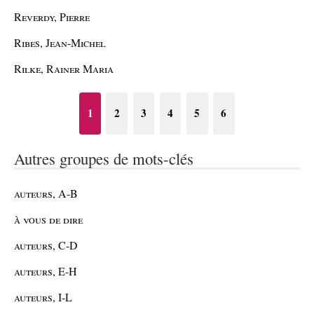
Reverdy, Pierre
Ribes, Jean-Michel
Rilke, Rainer Maria
1
2
3
4
5
6
Autres groupes de mots-clés
auteurs, A-B
à vous de dire
auteurs, C-D
auteurs, E-H
auteurs, I-L