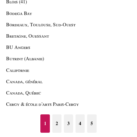
Blois (41)
Bodega Bay
Bordeaux, Toulouse, Sud-Ouest
Bretagne, Ouessant
BU Angers
Butrint (Albanie)
Californie
Canada, général
Canada, Québec
Cergy & école d’arts Paris-Cergy
1
2
3
4
5