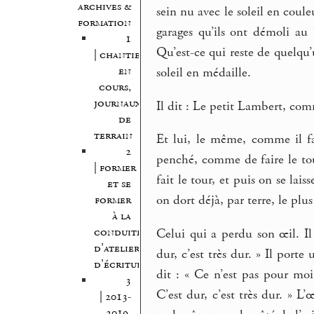
archives &
sein nu avec le soleil en coule
formation
garages qu’ils ont démoli au 
1
Qu’est-ce qui reste de quelqu
| chantiers
en
soleil en médaille.
cours,
journaux
Il dit : Le petit Lambert, comme
de
terrain
Et lui, le même, comme il f
2
penché, comme de faire le tou
| former
fait le tour, et puis on se lai
et se
on dort déjà, par terre, le plu
former
à la
conduite
Celui qui a perdu son œil. Il 
d’atelier
dur, c’est très dur. » Il port
d’écriture
dit : « Ce n’est pas pour moi
3
C’est dur, c’est très dur. » L’
| 2013-
2019,