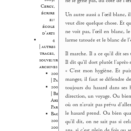
ne le gêne pas, du côté de l’œ
Cergy,
écrire
Un autre aussi a l’œil blanc, i
en
veut dire quelque chose. Et qu’
école
ne voit pas, l’œil en blanc, l
d’arts
larme tatouée et le blanc de l’
4
| autres
traces,
Il marche. Il a ce qu’il dit ses 
souvenirs,
Il dit qu’il dort plutôt l’après
archives
« C’est mon hygiène. Et puis 
2005/2006
manger, il faut se défendre des
| Pantin
2005/2007
toujours du hasard dans ses 
| Beaux
direction, un voyage. Ou bien 
Arts
où on n’avait pas prévu d’alle
Paris
le hasard prend. Ou bien quand
Bagnolet
2008-
qu’il dit, on ne sait pas si ce
2009
ans, si c’est plein de fois ou 