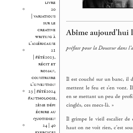
livre
20
| variations
sur le
creative
Abîme aujourd’hui la
writing à
l’américaine
préface pour la Douceur dans l
21
| #été2023,
récit et
roman,
construire
Il est couché sur un banc, il d
l’invention
mettent le feu et s’en vont. 
23 | #été2024
en se mettant un peu de profil
#anthologie,
cinglés, ces mecs-là. »
2ème défi
écrire au
quotidien
Il grimpe le vieil escalier d
24 | 40
haut on ne voit rien, c’est so
exercices