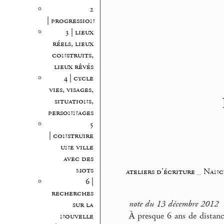
2
| progression
3 | lieux
réels, lieux
construits,
lieux rêvés
4 | cycle
vies, visages,
situations,
personnages
5
| construire
une ville
avec des
mots
ateliers d’écriture
_
Nancy
6 |
recherches
note du 13 décembre 2012
sur la
À presque 6 ans de distanc
nouvelle