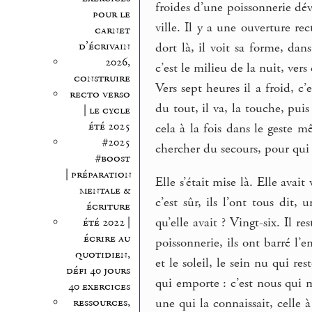
froides d’une poissonnerie dév
pour le
ville. Il y a une ouverture rec
carnet
d’écrivain
dort là, il voit sa forme, dans
2026,
c’est le milieu de la nuit, ver
construire
Vers sept heures il a froid, c’
recto verso
du tout, il va, la touche, pu
| le cycle
été 2025
cela à la fois dans le geste m
#2025
chercher du secours, pour qui 
#boost
| préparation
Elle s’était mise là. Elle ava
mentale &
c’est sûr, ils l’ont tous dit,
écriture
qu’elle avait ? Vingt-six. Il 
été 2022 |
écrire au
poissonnerie, ils ont barré l’e
quotidien,
et le soleil, le sein nu qui re
défi 40 jours
qui emporte : c’est nous qui 
40 exercices
ressources,
une qui la connaissait, celle à