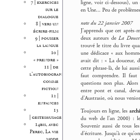
7 | exercices
ligne, voir ci-dessous), un
sur le
en Une... Peu de problèmes 
dialogue
note du 22 janvier 2007
8 | vers un
J’apprends que cet après-m
écrire-film
deux auteurs de
La Douceu
9 | pousser
la langue
trouvé le titre du livre qu
10 |
une dédicace « aux hommes
« prendre »
avait dit : « La douceur, d
11 | de
cette phrase-là, de lui auss
l’autobiographie
faut comprendre. Il faut
comme
questions non plus. Alors 
fiction
entre pont et canal, devan
12 |
d’Austrasie, où nous venio
enfances
13
Toujours en ligne, les
archi
| gestes&usages
du web de l’an 2000) : le
14bis, avec
Souvenir aussi de tous les 
Perec, La vie
d’écriture. Jusqu’à ce qu’o
mode