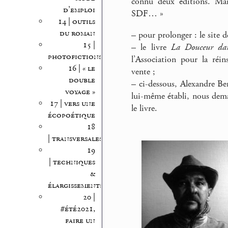
connu deux éditions. Main
d’emploi
SDF… »
14 | outils
du roman
–
pour prolonger : le site 
15 |
–
le livre
La Douceur dan
photofictions
l’Association pour la réi
16 | « le
vente ;
double
–
ci-dessous, Alexandre Ber
voyage »
lui-même établi, nous dema
17 | vers une
le livre.
écopoétique
18
| transversales
19
| techniques
&
élargissements
20 |
#été2021,
faire un