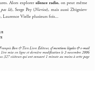
rares. Alors explorer
silence radio
, on peut même
s pas là
), Serge Pey (
Nierica
), mais aussi Zbigniew
, Laurence Vielle plusieurs fois...
ue
te
rançois Bon & Tiers Livre Éditeur, cf
mentions légales & e-mail
1ère mise en ligne et dernière modification le 3 novembre 2006
ux 327 visiteurs qui ont consacré 1 minute au moins à cette page