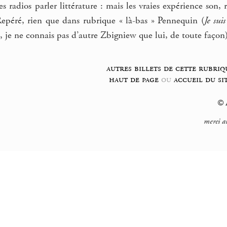
 radios parler littérature : mais les vraies expérience son, 
 Repéré, rien que dans rubrique « là-bas » Pennequin (
Je sui
, je ne connais pas d’autre Zbigniew que lui, de toute façon)
autres billets de cette rubriq
haut de page
ou
accueil du si
© F
merci a