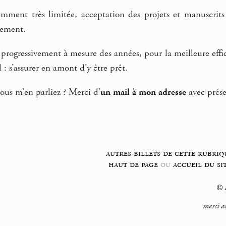
emment très limitée, acceptation des projets et manuscrit
gement.
rogressivement à mesure des années, pour la meilleure efficac
l : s’assurer en amont d’y être prêt.
vous m’en parliez ? Merci d’
un mail à mon adresse
avec prése
autres billets de cette rubriq
haut de page
ou
accueil du si
© F
merci a