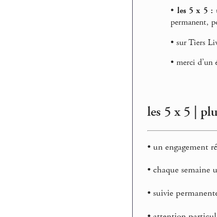
•
les 5 x 5 :
permanent, po
• sur Tiers Li
• merci d’un é
les 5 x 5 | p
• un engagement réc
• chaque semaine un
• suivie permanente
• attention particul