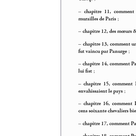
–
chapitre 11, comment 
murailles de Paris
;
–
chapitre 12, des mœurs 
–
chapitre 13, comment un
fut vaincu par Panurge
;
–
chapitre 14, comment Pa
lui fist
;
–
chapitre 15, comment P
envahissaient le pays
;
–
chapitre 16, comment P
cens soixante chevaliers bi
–
chapitre 17, comment Pan