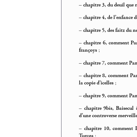
–
chapitre 3, du deuil qu
–
chapitre 4, de l’enfance 
–
chapitre 5, des faitz du 
–
chapitre 6, comment Pan
françoys
;
–
chapitre 7, comment Panta
–
chapitre 8, comment Pant
la copie d’icelles
;
–
chapitre 9, comment Pant
–
chapitre 9bis, Baisecu
d’une controverse merveille
–
chapitre 10, comment P
Turcqs
;