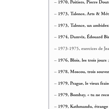
–
1970, Poitiers, Pierre Dou
–
1973, Talence, Arts & Méti
–
1973, Talence, un ambidextre
–
1974, Damvix, Édouard Bir
–
1973-1975, exercices de J
–
1976, Blois, les trois jours
–
1978, Moscou, trois souve
–
1979, Prague, le vieux frai
–
1979, Bombay, « tu ne reconn
–
1979, Kathmandu, étrange 