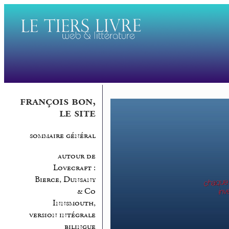
françois bon,
le site
sommaire général
autour de
Lovecraft :
Bierce, Dunsany
& Co
Innsmouth,
version intégrale
bilingue