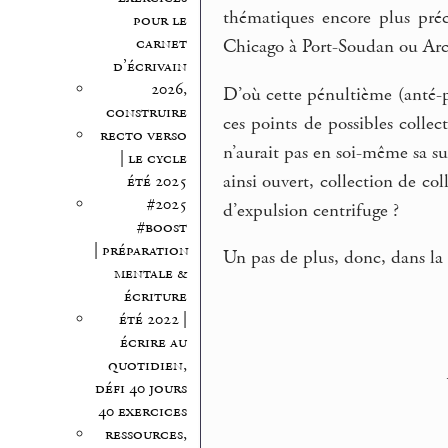
thématiques encore plus préci
pour le
carnet
Chicago à Port-Soudan ou Arc
d’écrivain
2026,
D’où cette pénultième (anté-pé
construire
ces points de possibles collec
recto verso
n’aurait pas en soi-même sa sui
| le cycle
ainsi ouvert, collection de co
été 2025
#2025
d’expulsion centrifuge ?
#boost
| préparation
Un pas de plus, donc, dans la
mentale &
écriture
été 2022 |
écrire au
quotidien,
défi 40 jours
40 exercices
ressources,