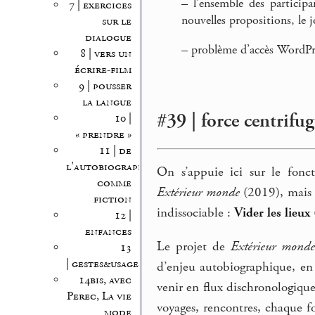
–
l’ensemble des participan
7 | exercices
nouvelles propositions, le j
sur le
dialogue
–
problème d’accès WordPre
8 | vers un
écrire-film
9 | pousser
la langue
#39 | force centrifug
10 |
« prendre »
11 | de
l’autobiographie
On s’appuie ici sur le fonct
comme
Extérieur monde
(2019), mais v
fiction
indissociable :
Vider les lieux
12 |
enfances
Le projet de
Extérieur monde
13
| gestes&usages
d’enjeu autobiographique, en 
14bis, avec
venir en flux dischronologique
Perec, La vie
voyages, rencontres, chaque 
mode