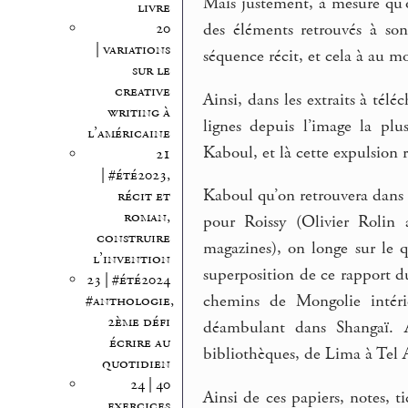
Mais justement, à mesure qu’o
livre
20
des éléments retrouvés à so
| variations
séquence récit, et cela à au moi
sur le
creative
Ainsi, dans les extraits à télé
writing à
lignes depuis l’image la pl
l’américaine
Kaboul, et là cette expulsion r
21
| #été2023,
Kaboul qu’on retrouvera dans
récit et
roman,
pour Roissy (Olivier Rolin
construire
magazines), on longe sur le 
l’invention
superposition de ce rapport d
23 | #été2024
chemins de Mongolie intéri
#anthologie,
2ème défi
déambulant dans Shangaï. 
écrire au
bibliothèques, de Lima à Tel 
quotidien
24 | 40
Ainsi de ces papiers, notes, 
exercices