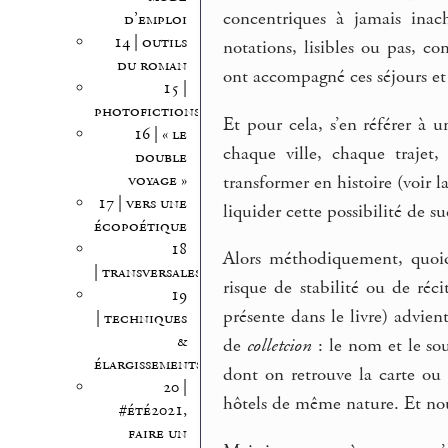
concentriques à jamais inac
d’emploi
14 | outils
notations, lisibles ou pas, c
du roman
ont accompagné ces séjours et v
15 |
photofictions
Et pour cela, s’en référer à u
16 | « le
chaque ville, chaque trajet,
double
voyage »
transformer en histoire (voir 
17 | vers une
liquider cette possibilité de s
écopoétique
18
Alors méthodiquement, quoi
| transversales
risque de stabilité ou de réc
19
présente dans le livre) advie
| techniques
&
de
colletcion
: le nom et le so
élargissements
dont on retrouve la carte ou 
20 |
hôtels de même nature. Et nous
#été2021,
faire un