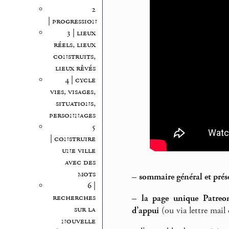
2
| progression
3 | lieux
réels, lieux
construits,
lieux rêvés
4 | cycle
vies, visages,
situations,
personnages
5
| construire
une ville
avec des
mots
–
sommaire général et prés
6 |
recherches
–
la page unique Patreon
sur la
d’appui
(ou via lettre mail 
nouvelle