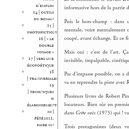
d’emploi
informative hors de la partie 
14 | outils
du roman
Puis le hors-champ : dans u
15 |
mentale, voire mentalement or
photofictions
coupé, avant échange. Et ce fit
16 | « le
double
Mais oui : c’est de l’art. Ça 
voyage »
17 | vers une
invisible, impalpable, cinétiq
écopoétique
18
Pas d’impasse possible, on a d
| transversales
va en reprendre la piste avec 
19
| techniques
Plusieurs livres de Robert Pi
&
locuteurs. Bien sûr en premi
élargissements
20 |
dans
Cette voix
(1975) qui ! va
#été2021,
faire un
Trois protagonistes (deux vo