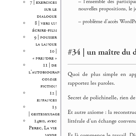
–
l’ensemble des participan
7 | exercices
nouvelles propositions, le j
sur le
dialogue
–
problème d’accès WordPre
8 | vers un
écrire-film
9 | pousser
la langue
#34 | un maître du 
10 |
« prendre »
11 | de
l’autobiographie
Quoi de plus simple en appa
comme
rapportez les paroles.
fiction
12 |
Secret de polichinelle, rien d
enfances
13
Et autre axiome : la reconstru
| gestes&usages
littérale d’un échange convers
14bis, avec
Perec, La vie
mode
Et là commence le travail. Dis