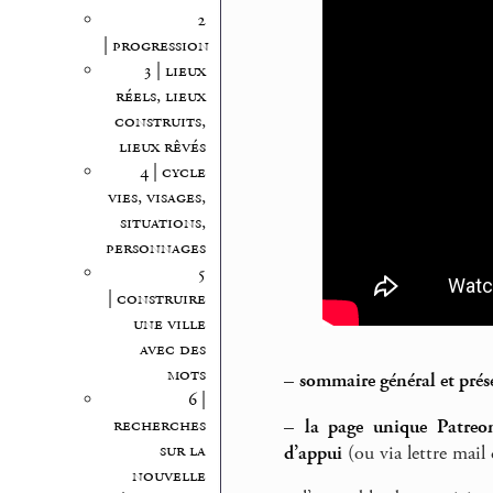
2
| progression
3 | lieux
réels, lieux
construits,
lieux rêvés
4 | cycle
vies, visages,
situations,
personnages
5
| construire
une ville
avec des
mots
–
sommaire général et prés
6 |
recherches
–
la page unique Patreon
sur la
d’appui
(ou via lettre mail 
nouvelle