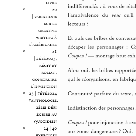
livre
indifférenciés : à vous de réta
20
l’ambivalence du
vous
qu’il 
| variations
lecteurs ?
sur le
creative
writing à
Et puis ces bribes de conversa
l’américaine
décaper les personnages :
Co
21
Coupez !
— montage brut exhi
| #été2023,
récit et
Alors oui, les bribes rapport
roman,
qui le réorganisons, en fabri
construire
l’invention
Continuité parfaite du texte, n
23 | #été2024
#anthologie,
2ème défi
Indistinction des personnages
écrire au
quotidien
Coupez !
pour injonction à ava
24 | 40
aux zones dangereuses ? Oui.
exercices