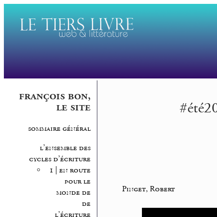
françois bon,
#été20
le site
sommaire général
l’ensemble des
cycles d’écriture
1 | en route
pour le
Pinget, Robert
monde de
de
l’écriture