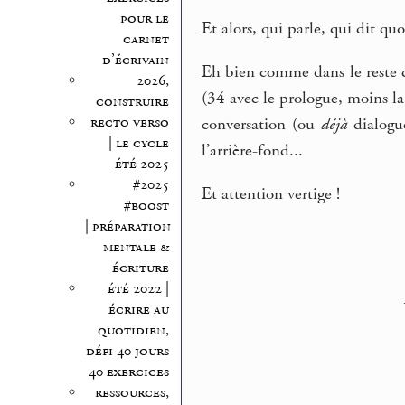
pour le
Et alors, qui parle, qui dit quo
carnet
d’écrivain
Eh bien comme dans le reste d
2026,
(34 avec le prologue, moins la 
construire
recto verso
conversation (ou
déjà
dialogue
| le cycle
l’arrière-fond...
été 2025
#2025
Et attention vertige !
#boost
| préparation
mentale &
écriture
été 2022 |
écrire au
quotidien,
défi 40 jours
40 exercices
ressources,