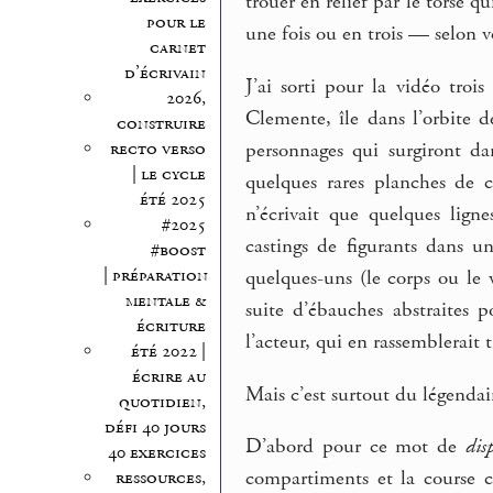
trouer en relief par le torse 
pour le
une fois ou en trois — selon v
carnet
d’écrivain
J’ai sorti pour la vidéo tro
2026,
Clemente, île dans l’orbite 
construire
recto verso
personnages qui surgiront da
| le cycle
quelques rares planches de c
été 2025
n’écrivait que quelques lign
#2025
castings de figurants dans un
#boost
| préparation
quelques-uns (le corps ou le vi
mentale &
suite d’ébauches abstraites
écriture
l’acteur, qui en rassemblerait t
été 2022 |
écrire au
Mais c’est surtout du légenda
quotidien,
défi 40 jours
D’abord pour ce mot de
disp
40 exercices
compartiments et la course 
ressources,