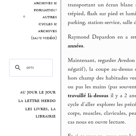
archives &
transportant un écran blanc 
formation
trépied, flash sur pied et lum
autres
parking, station-service, salle
cycles &
archives
Raymond Depardon en a rete
(sans vidéo)
années
.
Maintenant, regarder Avedon :
négatif), la coupe au-dessus
hors champ des habitudes ves
ou pas les mains (pas souvent
au jour le jour
travaillé là-dessus
il y a 2 ans
la lettre hebdo
cycle d’aller explorer les pr
les livres, la
corps, muscles, clavicules, pe
librairie
cas nous en ouvre lecture.