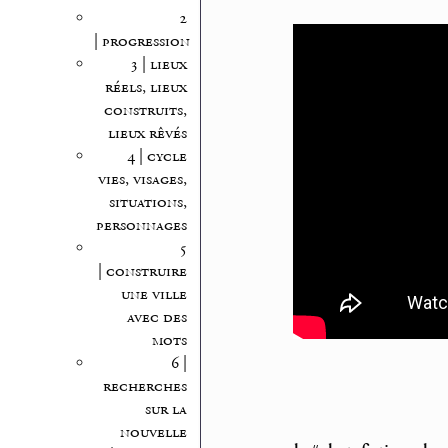
2
| progression
3 | lieux
réels, lieux
construits,
lieux rêvés
4 | cycle
vies, visages,
situations,
personnages
5
| construire
une ville
avec des
mots
6 |
recherches
sur la
nouvelle