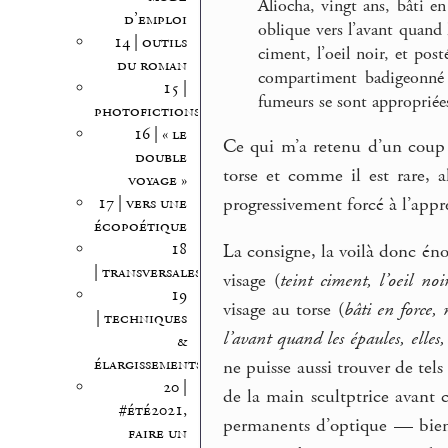
Aliocha, vingt ans, bâti en
d’emploi
oblique vers l’avant quand le
14 | outils
ciment, l’oeil noir, et po
du roman
compartiment badigeonné d
15 |
fumeurs se sont appropriée
photofictions
16 | « le
Ce qui m’a retenu d’un coup 
double
torse et comme il est rare, al
voyage »
progressivement forcé à l’ap
17 | vers une
écopoétique
18
La consigne, la voilà donc éno
| transversales
visage (
teint ciment, l’oeil noi
19
visage au torse (
bâti en force, 
| techniques
l’avant quand les épaules, elles, 
&
élargissements
ne puisse aussi trouver de te
20 |
de la main scultptrice avant
#été2021,
permanents d’optique — bien
faire un