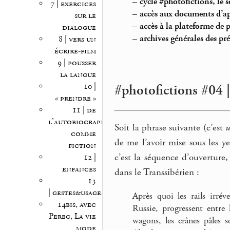
–
cycle #photofictions, le
7 | exercices
–
accès aux documents d’ap
sur le
–
accès à la plateforme de 
dialogue
–
archives générales des pr
8 | vers un
écrire-film
9 | pousser
la langue
10 |
#photofictions #04 
« prendre »
11 | de
l’autobiographie
Soit la phrase suivante (c’est
comme
de me l’avoir mise sous les y
fiction
c’est la séquence d’ouverture,
12 |
enfances
dans le Transsibérien :
13
| gestes&usages
Après quoi les rails irréve
14bis, avec
Russie, progressent entre 
Perec, La vie
wagons, les crânes pâles 
mode