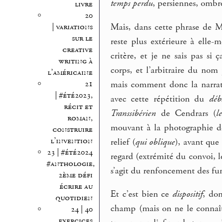
temps perdu
, persiennes, ombre
livre
20
Mais, dans cette phrase de M
| variations
sur le
reste plus extérieure à elle-
creative
critère, et je ne sais pas si 
writing à
corps, et l’arbitraire du nom
l’américaine
mais comment donc la narratri
21
| #été2023,
avec cette répétition du
déb
récit et
Transsibérien
de Cendrars (
l
roman,
mouvant à la photographie 
construire
l’invention
relief (
qui oblique
), avant que 
23 | #été2024
regard (extrémité du convoi, 
#anthologie,
s’agit du renfoncement des fu
2ème défi
écrire au
Et c’est bien ce
dispositif
, do
quotidien
champ (mais on ne le connaît
24 | 40
exercices