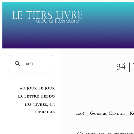
34 |
au jour le jour
la lettre hebdo
les livres, la
librairie
2001
_
Guerre, Claude
_
K
Ce texte est un fragment