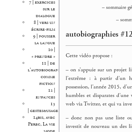
7 | exercices
–
sommaire gén
sur le
dialogue
–
somma
8 | vers un
écrire-film
autobiographies #12
9 | pousser
la langue
10 |
Cette vidéo propose :
« prendre »
11 | de
–
on s’appuie sur un projet li
l’autobiographie
comme
l’extrême : à partir d’un 
fiction
possession, l’année 2015, d’u
12 |
humbles et disparates d’une
enfances
web via Twitter, et qui va inve
13
| gestes&usages
14bis, avec
–
donc non pas une liste ou
Perec, La vie
investit de nouveau un des li
mode