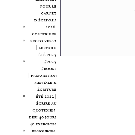
pour le
carnet
d’écrivain
2026,
construire
recto verso
| le cycle
été 2025
#2025
#boost
| préparation
mentale &
écriture
été 2022 |
écrire au
quotidien,
défi 40 jours
40 exercices
ressources,