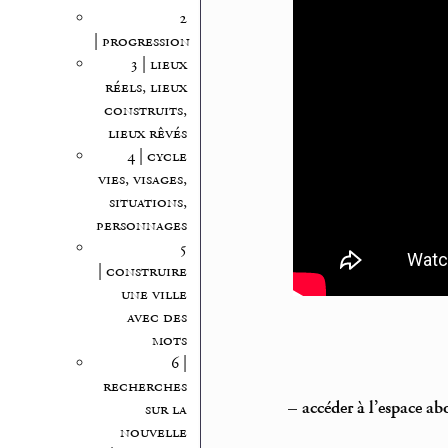
2
| progression
3 | lieux
réels, lieux
construits,
lieux rêvés
4 | cycle
vies, visages,
situations,
personnages
5
| construire
une ville
avec des
mots
6 |
recherches
–
accéder à l’espace a
sur la
nouvelle