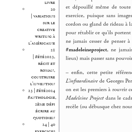
livre
et dépouillé même de toute 
20
exercice, puisque sans image
| variations
sur le
cordon ou gland de rideau à l
creative
pour rétablir ce qu’ils portent
writing à
ne jamais cesser de penser à
l’américaine
#madeleineproject
, ne jamai
21
| #été2023,
lieux) mais passer sans pouvoir
récit et
roman,
–
enfin, cette petite référen
construire
L’infraordinaire
de Georges Pe
l’invention
on est les premiers à rouvrir c
23 | #été2024
#anthologie,
Madeleine Project
dans le cadre
2ème défi
recèle (ou débusque chez nous,
écrire au
quotidien
24 | 40
exercices