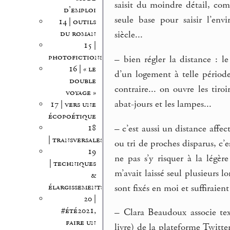
saisit du moindre détail, com
d’emploi
seule base pour saisir l’en
14 | outils
du roman
siècle...
15 |
photofictions
–
bien régler la distance : l
16 | « le
d’un logement à telle période 
double
contraire... on ouvre les tiro
voyage »
abat-jours et les lampes...
17 | vers une
écopoétique
–
c’est aussi un distance affec
18
| transversales
ou tri de proches disparus, c’
19
ne pas s’y risquer à la lég
| techniques
m’avait laissé seul plusieurs 
&
élargissements
sont fixés en moi et suffiraient 
20 |
#été2021,
–
Clara Beaudoux associe tex
faire un
livre) de la plateforme Twitter