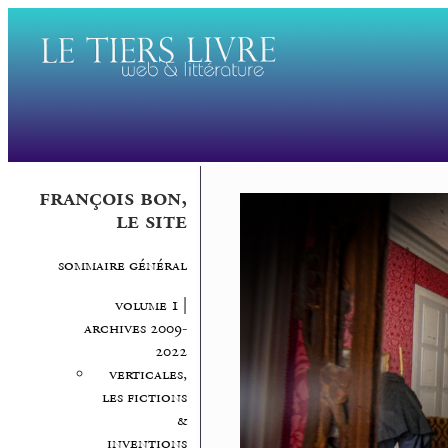
françois bon,
le site
sommaire général
volume 1 |
archives 2009-
2022
verticales,
les fictions
&
inventions