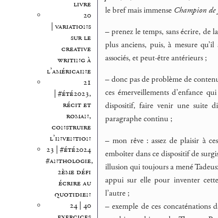
livre
le bref mais immense
Champion de 
20
| variations
–
prenez le temps, sans écrire, de l
sur le
plus anciens, puis, à mesure qu’il 
creative
associés, et peut-être antérieurs ;
writing à
l’américaine
–
donc pas de problème de contenu :
21
ces émerveillements d’enfance qui 
| #été2023,
récit et
dispositif, faire venir une suite 
roman,
paragraphe continu ;
construire
l’invention
–
mon rêve : assez de plaisir à ces
23 | #été2024
emboîter dans ce dispositif de sur
#anthologie,
illusion qui toujours a mené Tadeus
2ème défi
appui sur elle pour inventer cett
écrire au
l’autre ;
quotidien
24 | 40
–
exemple de ces concaténations da
exercices