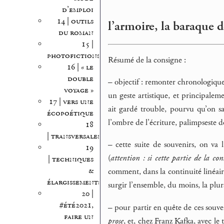
d’emploi
14 | outils
l’armoire, la baraque d
du roman
15 |
photofictions
Résumé de la consigne :
16 | « le
double
–
objectif : remonter chronologique
voyage »
un geste artistique, et principalem
17 | vers une
ait gardé trouble, pourvu qu’on sa
écopoétique
l’ombre de l’écriture, palimpseste do
18
| transversales
–
cette suite de souvenirs, on va l
19
(
attention : si cette partie de la co
| techniques
&
comment, dans la continuité linéair
élargissements
surgir l’ensemble, du moins, la plur
20 |
#été2021,
–
pour partir en quête de ces souven
faire un
prose
, et, chez Franz Kafka, avec le 