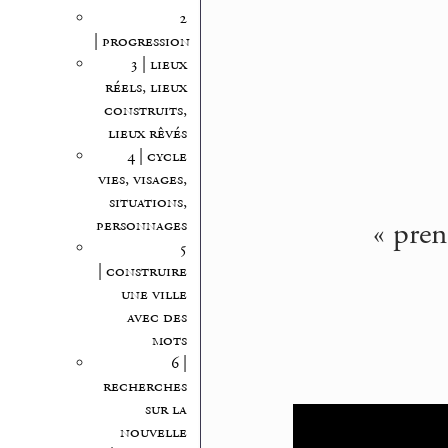
2
| progression
3 | lieux
réels, lieux
construits,
lieux rêvés
4 | cycle
vies, visages,
situations,
« pren
personnages
5
| construire
une ville
avec des
mots
6 |
recherches
sur la
nouvelle