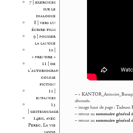
7 | exercices
sur le
dialogue
8 | vers un
écrire-film
9 | pousser
la langue
10 |
« prendre »
11 | de
l’autobiographie
comme
fiction
12 |
–
« KANTOR_Armoire_BaraqueDeF
enfances
abonnés.
13
–
image haut de page : Tadeusz 
| gestes&usages
–
retour au
sommaire général d
14bis, avec
–
retour au
sommaire général d
Perec, La vie
mode