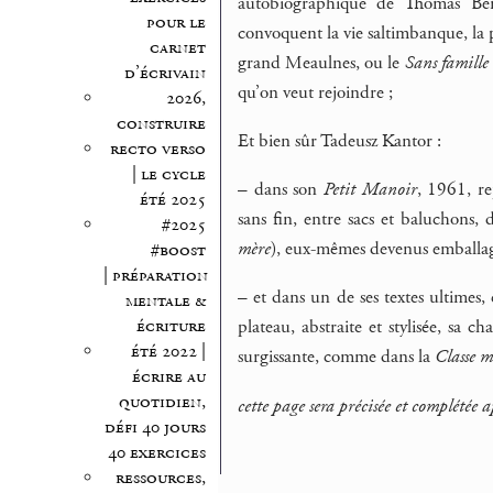
autobiographique de Thomas B
pour le
convoquent la vie saltimbanque, l
carnet
grand Meaulnes, ou le
Sans famille
d’écrivain
qu’on veut rejoindre ;
2026,
construire
Et bien sûr Tadeusz Kantor :
recto verso
| le cycle
–
dans son
Petit Manoir
, 1961, re
été 2025
sans fin, entre sacs et baluchons
#2025
mère
), eux-mêmes devenus emballag
#boost
| préparation
–
et dans un de ses textes ultimes,
mentale &
écriture
plateau, abstraite et stylisée, sa
été 2022 |
surgissante, comme dans la
Classe m
écrire au
quotidien,
cette page sera précisée et complétée 
défi 40 jours
40 exercices
ressources,