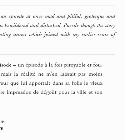
 an episode at once mad and pitiful, grotesque and
ess bewildered and disturbed. Puerile though the story
ing unrest which joined with my earlier sense of
isode – un épisode à la fois pitoyable et fou,
 mais la réalité ne m’en laissait pas moins
rreur que lui apportait dans sa folie le vieux
e impression de dégoût pour la ville et son
ue
te