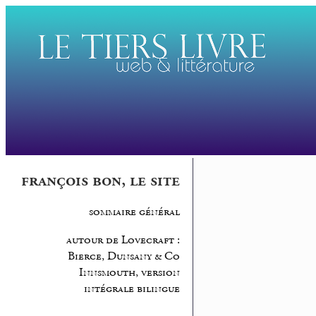
françois bon, le site
sommaire général
autour de Lovecraft :
Bierce, Dunsany & Co
Innsmouth, version
intégrale bilingue