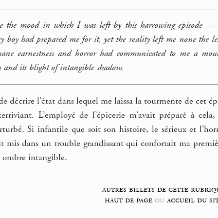
be the mood in which I was left by this harrowing episode —
ery boy had prepared me for it, yet the reality left me none the l
nsane earnestness and horror had communicated to me a mount
n and its blight of intangible shadow.
 de décrire l’état dans lequel me laissa la tourmente de cet ép
terriviant. L’employé de l’épicerie m’avait préparé à cela,
turbé. Si infantile que soit son histoire, le sérieux et l’ho
t mis dans un trouble grandissant qui confortait ma premièr
 ombre intangible.
autres billets de cette rubriq
haut de page
ou
accueil du si