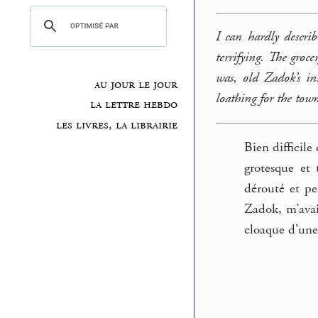
I can hardly descri
terrifying. The groc
was, old Zadok’s i
au jour le jour
loathing for the tow
la lettre hebdo
les livres, la librairie
Bien difficile
grotesque et 
dérouté et per
Zadok, m’avai
cloaque d’une