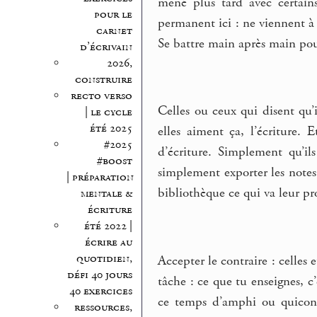
mené plus tard avec certains
pour le
permanent ici : ne viennent à 
carnet
Se battre main après main pour
d’écrivain
2026,
construire
recto verso
Celles ou ceux qui disent qu’i
| le cycle
été 2025
elles aiment ça, l’écriture. 
#2025
d’écriture. Simplement qu’il
#boost
simplement exporter les notes
| préparation
bibliothèque ce qui va leur pro
mentale &
écriture
été 2022 |
écrire au
quotidien,
Accepter le contraire : celles 
défi 40 jours
tâche : ce que tu enseignes, c
40 exercices
ce temps d’amphi ou quiconqu
ressources,