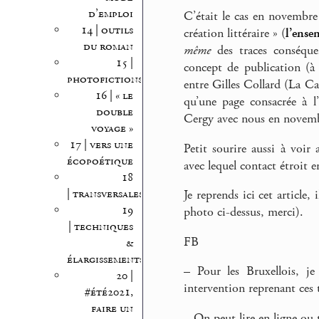
d’emploi
C’était le cas en novembr
14 | outils
création littéraire » (
l’ense
du roman
même
des traces conséque
15 |
concept de publication (à
photofictions
entre Gilles Collard (La Ca
16 | « le
qu’une page consacrée à 
double
Cergy avec nous en novemb
voyage »
17 | vers une
Petit sourire aussi à voi
écopoétique
avec lequel contact étroit 
18
| transversales
Je reprends ici cet article,
19
photo ci-dessus, merci).
| techniques
FB
&
élargissements
–
Pour les Bruxellois, j
20 |
intervention reprenant ces
#été2021,
faire un
–
On peut lire en ligne ou 