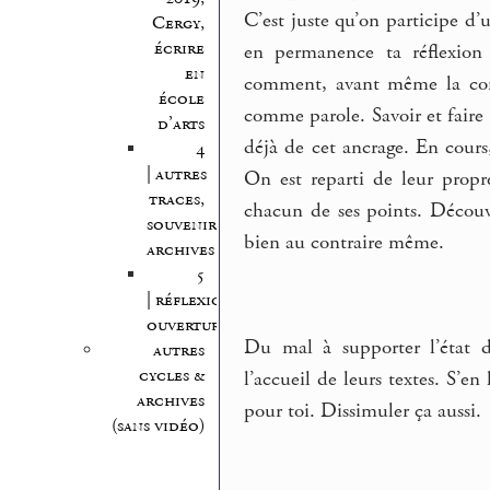
C’est juste qu’on participe d
Cergy,
écrire
en permanence ta réflexion 
en
comment, avant même la const
école
comme parole. Savoir et faire
d’arts
déjà de cet ancrage. En cours
4
| autres
On est reparti de leur propre
traces,
chacun de ses points. Découv
souvenirs,
bien au contraire même.
archives
5
| réflexion,
ouvertures
Du mal à supporter l’état d
autres
cycles &
l’accueil de leurs textes. S’en
archives
pour toi. Dissimuler ça aussi.
(sans vidéo)