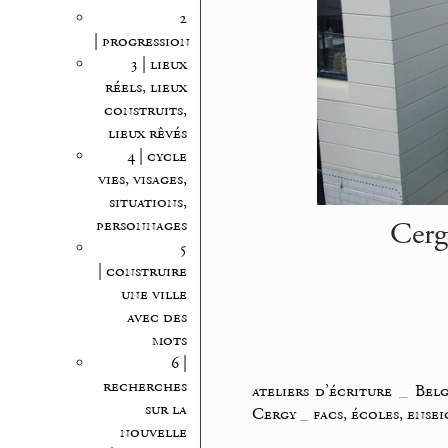
2
| progression
3 | lieux
réels, lieux
construits,
lieux rêvés
4 | cycle
vies, visages,
situations,
Cerg
personnages
5
| construire
une ville
avec des
mots
6 |
recherches
ateliers d’écriture
_
Bel
sur la
Cergy
_
facs, écoles, ense
nouvelle