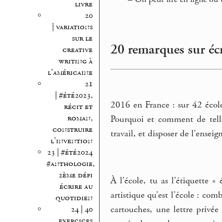
livre
20
| variations
sur le
20 remarques sur écr
creative
writing à
l’américaine
21
| #été2023,
2016 en France : sur 42 école
récit et
roman,
Pourquoi et comment de telle
construire
travail, et disposer de l’ensei
l’invention
23 | #été2024
#anthologie,
2ème défi
À l’école, tu as l’étiquette 
écrire au
artistique qu’est l’école : com
quotidien
cartouches, une lettre privé
24 | 40
exercices