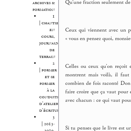
Qu’une fraction seulement de c
archives &
formation
1
| chantiers
Ceux qui viennent avec un poè
en
cours,
« vous en pensez quoi, monsie
journaux
de
terrain
2
Celles ou ceux qu’on reçoit en
| former
montrent mais voilà, il fau
et se
combien de fois raconté Don 
former
à la
faire croire que ça vaut pour 
conduite
avec chacun : ce qui vaut pour
d’atelier
d’écriture
3
| 2013-
Si tu penses que le livre est u
2019,