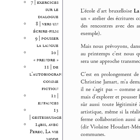
7 | exercices
sur le
L’école d’art bruxelloise
La
dialogue
un « atelier des écritures
8 | vers un
des rencontres avec des a
écrire-film
exemple).
9 | pousser
la langue
Mais nous prévoyons, dans 
10 |
au printemps c’est nous q
« prendre »
sera une approche transmedi
11 | de
C’est en prolongement de 
l’autobiographie
comme
Christine Jamart, m’a dema
fiction
il ne s’agit pas – comme a
12 |
mais d’explorer et pousser l
enfances
sûr aussi toute légitimité
13
artistique, même si la réali
| gestes&usages
ferme collaboration aussi a
14bis, avec
(dir Violaine Houdart-Mérot
Perec, La vie
communes.
mode