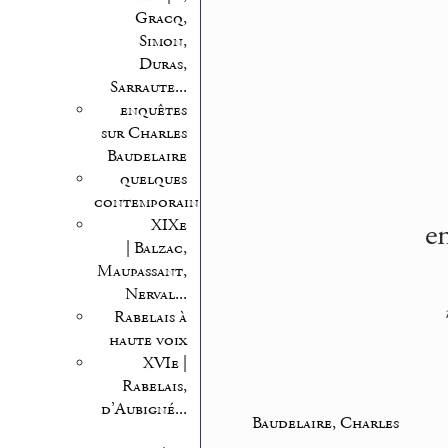
Gracq,
Simon,
Duras,
Sarraute...
enquêtes
sur Charles
Baudelaire
quelques
contemporains
en
XIXe
| Balzac,
Maupassant,
Nerval...
Rabelais à
haute voix
XVIe |
Rabelais,
d’Aubigné...
Baudelaire, Charles