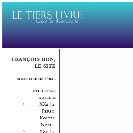
françois bon,
le site
sommaire général
études sur
auteurs
XXe | 2,
Perec,
Koltès,
Noël...
XXe | 1,