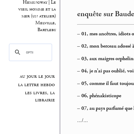
Hemingway | Le
vieil homme et la
enquête sur Baudel
mer (un atelier)
Melville,
Bartleby
–
01, mes ancêtres, idiots
–
02, mon berceau adossé à
–
03, aux maigres orphelin
–
04, je n’ai pas oublié, voi
au jour le jour
–
05, comme il faut toujou
la lettre hebdo
les livres, la
–
06, phénakisticope
librairie
–
07, au pays parfumé que l
.../...